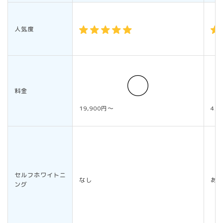
人気度
料金
19,900円～
4,
セルフホワイトニ
なし
あ
ング