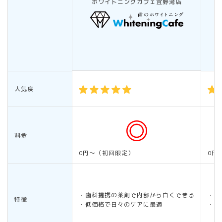
ホワイトニングカフェ宜野湾店
人気度
料金
0円～（初回限定）
0円
・歯科提携の薬剤で内部から白くできる
・ダ
特徴
・低価格で日々のケアに最適
・期