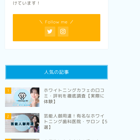
けています！
＼ Follow me ／
人気の記事
ホワイトニングカフェの口コ
1
ミ・評判を徹底調査【実際に
体験】
芸能人御用達！有名なホワイ
2
トニング歯科医院・サロン【5
選】