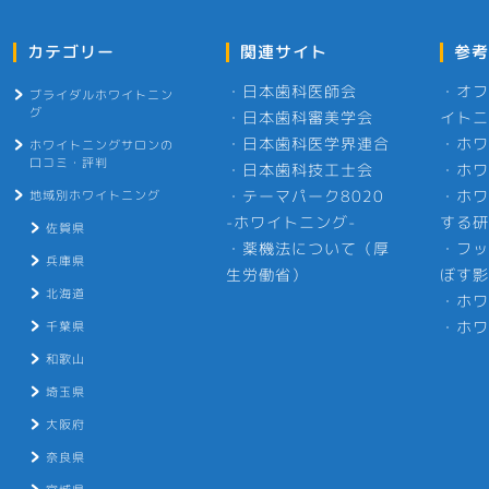
カテゴリー
関連サイト
参考
・
日本歯科医師会
・
オフ
ブライダルホワイトニン
グ
・
日本歯科審美学会
イトニ
・
日本歯科医学界連合
・
ホワ
ホワイトニングサロンの
口コミ・評判
・
日本歯科技工士会
・
ホワ
・
テーマパーク8020
・
ホワ
地域別ホワイトニング
-ホワイトニング-
する研
佐賀県
・
薬機法について（厚
・
フッ
兵庫県
生労働省）
ぼす影
北海道
・
ホワ
・
ホワ
千葉県
和歌山
埼玉県
大阪府
奈良県