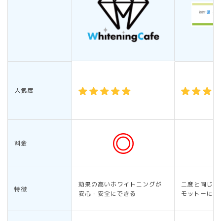
人気度
料金
効果の高いホワイトニングが
二度と同じ治
特徴
安心・安全にできる
モットーに治