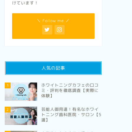
医院・サロン【6選】
医院・サ
けています！
2024年11月29日
＼ Follow me ／
地域別ホワイトニング
地域別ホワイト
人気の記事
ホワイトニングカフェの口コ
1
ミ・評判を徹底調査【実際に
日進香久山周辺のおすすめホワイト
石巻のお
体験】
ニング歯科医院・サロン【5選】
医院・サ
芸能人御用達！有名なホワイ
2
2024年11月29日
トニング歯科医院・サロン【5
選】
地域別ホワイトニング
地域別ホワイト