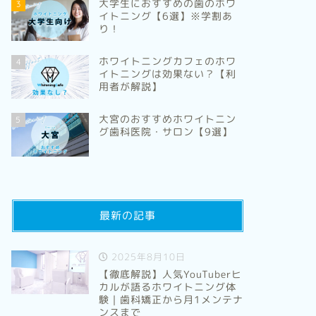
大学生におすすめの歯のホワ
3
イトニング【6選】※学割あ
り！
ホワイトニングカフェのホワ
4
イトニングは効果ない？【利
用者が解説】
大宮のおすすめホワイトニン
5
グ歯科医院・サロン【9選】
沖縄のおすすめホワイトニング歯科
新居浜の
医院・サロン【10選】
科医院・
2024年10月31日
最新の記事
地域別ホワイトニング
地域別ホワイト
2025年8月10日
【徹底解説】人気YouTuberヒ
カルが語るホワイトニング体
験｜歯科矯正から月1メンテナ
ンスまで