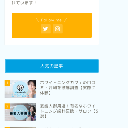
けています！
＼ Follow me ／
人気の記事
ホワイトニングカフェの口コ
1
ミ・評判を徹底調査【実際に
体験】
芸能人御用達！有名なホワイ
2
トニング歯科医院・サロン【5
選】