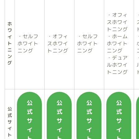
・オフィ
スホワイ
ホ
トニング
ワ
・セルフ
・オフィ
・セルフ
・ホーム
イ
ホワイト
スホワイ
ホワイト
ホワイト
ト
ニ
ニング
トニング
ニング
ニング
ン
・デュア
グ
ルホワイ
トニング
公
公
公
公
公
式
式
式
式
式
サ
サ
サ
サ
サ
イ
イ
イ
イ
イ
ト
ト
ト
ト
ト