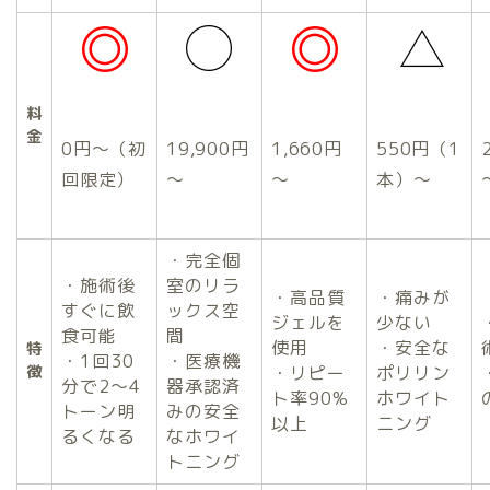
料
金
0円～（初
19,900円
1,660円
550円（1
回限定）
～
～
本）～
・完全個
・施術後
室のリラ
・高品質
・痛みが
すぐに飲
ックス空
ジェルを
少ない
食可能
間
使用
・安全な
特
・1回30
・医療機
徴
・リピー
ポリリン
分で2～4
器承認済
ト率90%
ホワイト
トーン明
みの安全
以上
ニング
るくなる
なホワイ
トニング