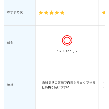
おすすめ度
料金
1回 4,980円～
・歯科提携の薬剤で内部から白くできる
・1
特徴
・低価格で続けやすい
・返