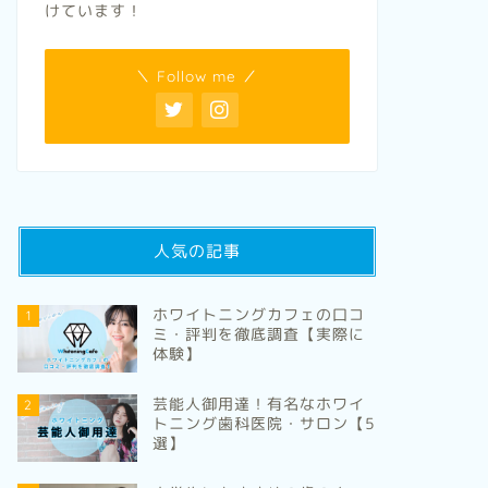
けています！
＼ Follow me ／
人気の記事
ホワイトニングカフェの口コ
1
ミ・評判を徹底調査【実際に
体験】
芸能人御用達！有名なホワイ
2
トニング歯科医院・サロン【5
選】