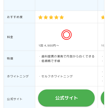
おすすめ度
料金
1回 4,980円～
19,
・歯科提携の薬剤で内部から白くできる
・1
特徴
・低価格で手頃
・全
・オ
ホワイトニング
・セルフホワイトニング
・ホ
・デ
公式サイト
公式サイト