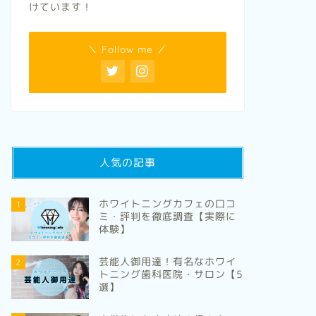
けています！
＼ Follow me ／
人気の記事
ホワイトニングカフェの口コ
1
ミ・評判を徹底調査【実際に
体験】
芸能人御用達！有名なホワイ
2
トニング歯科医院・サロン【5
選】