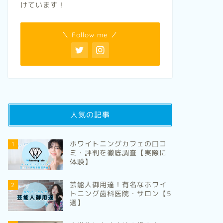
けています！
＼ Follow me ／
人気の記事
ホワイトニングカフェの口コ
1
ミ・評判を徹底調査【実際に
体験】
芸能人御用達！有名なホワイ
2
トニング歯科医院・サロン【5
選】